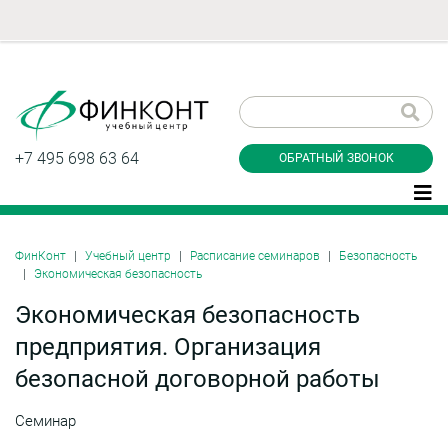
Заказать обратный
звонок
+7 495 698 63 64
ОБРАТНЫЙ ЗВОНОК
ФинКонт
Учебный центр
Расписание семинаров
Безопасность
Экономическая безопасность
Даю согласие на обработку персональных
данные и соглашаюсь с
политикой
Экономическая безопасность
конфиденциальности
предприятия. Организация
безопасной договорной работы
Заказать
Семинар