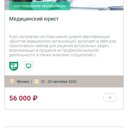
курс повышения квалификации
Медицинский юрист
Курс направлен на повышение уровня квалификации
юристов медицинских организаций, включает в себя ряд
практических кейсов для решения актуальных задач,
возникающих в процессе их профессиональной
деятельности, а также знакомит слушателей с
последними актуальными изменениями законодательной
базы и общими трендами в медицинском
законодательстве. Представленная информация также
будет интересна медицинским работникам, поскольку
включает в себя практические правовые кейсы, которые
Москва |
21 - 25 сентября 2026
позволяют успешно разрешить различные конфликтные
ситуации, возникающие при осуществлении
профессиональной деятельности (конфликты с
пациентами, взаимодействие с правоохранительными
56 000 ₽
органами, оскорбления и распространение
недостоверной информации в СМИ и на Интернет-
ресурсах и т.д.).