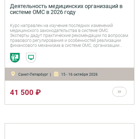
Деятельность медицинских организаций в
системе ОМС в 2026 году
Курс направлен на изучение последних изменений
медицинского законодательства в системе ОМС.
Эксперты дадут практические рекомендации по вопросам
правового регулирования и особенностей реализации
финансового механизма в системе ОМС, организации
контроля объемов и качества медицинской помощи,
оплате медицинской помощи и системе расчетов,
взыскание задолженностей, штрафным санкциям по
оценке контроля объемов, качества, сроков; а также
будет рассмотрен порядок запроса документов
Санкт-Петербург |
15 - 16 октября 2026
страховыми компаниями для проведения МЭЭ, ЭКМП.
Особое внимание будет уделено финансовому механизму
системы ОМС, перспективам внедрения рисковой модели
ОМС, проблеме споров и конфликтов между участниками
41 500 ₽
системы ОМС.