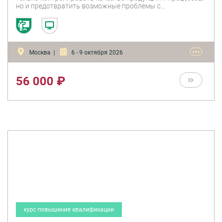
но и предотвратить возможные проблемы с
проверяющими органами (Роспотребнадзор,
Россельхознадзор и др.). Наличие ХАССП на пищевом
предприятии/производстве – это увеличение
конкурентоспособности продукта среди прочих
поставщиков.
•••
Москва |
6 - 9 октября 2026
56 000 ₽
курс повышения квалификации