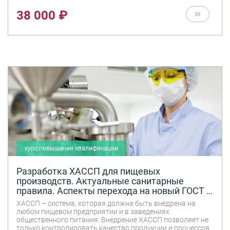
38 000 ₽
курс повышения квалификации
Разработка ХАССП для пищевых
производств. Актуальные санитарные
правила. Аспекты перехода на новый ГОСТ Р
51705.1-2024
ХАССП – система, которая должна быть внедрена на
любом пищевом предприятии и в заведениях
общественного питания. Внедрение ХАССП позволяет не
только контролировать качество продукции и процессов,