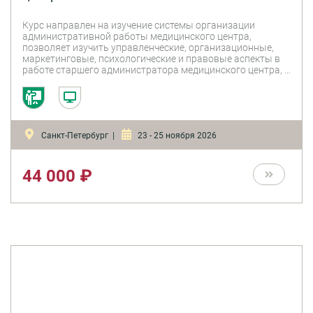
Курс направлен на изучение системы организации
административной работы медицинского центра,
позволяет изучить управленческие, организационные,
маркетинговые, психологические и правовые аспекты в
работе старшего администратора медицинского центра, а
также сформировать управленческий ресурс, который
поможет в формировании и управлении командой
администраторов медицинского центра.
Санкт-Петербург |
23 - 25 ноября 2026
44 000 ₽