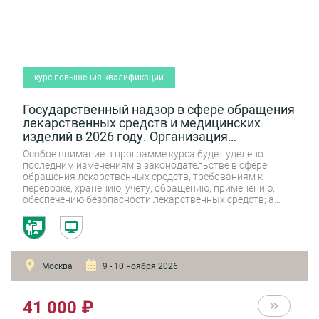
курс повышения квалификации
Государственный надзор в сфере обращения
лекарственных средств и медицинских
изделий в 2026 году. Организация
надлежащего обращения и применения
Особое внимание в программе курса будет уделено
лекарственных препаратов. Соблюдение
последним изменениям в законодательстве в сфере
требований надлежащей аптечной практики
обращения лекарственных средств, требованиям к
перевозке, хранению, учету, обращению, применению,
обеспечению безопасности лекарственных средств; а
также новым лицензионным требованиям при
осуществлении фармацевтической деятельности,
вступившим в силу с 01.09.2023 г. Эксперты представят
практические рекомендации по соблюдению требований
надлежащей практики хранения и перевозки
Москва |
9 - 10 ноября 2026
лекарственных препаратов и надлежащей аптечной
практики.
41 000 ₽