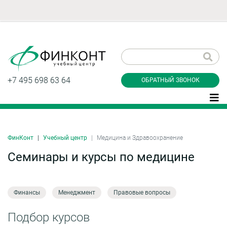
Заказать обратный
звонок
+7 495 698 63 64
ОБРАТНЫЙ ЗВОНОК
ФинКонт
Учебный центр
Медицина и Здравоохранение
Даю согласие на обработку персональных
данные и соглашаюсь с
политикой
Семинары и курсы по медицине
конфиденциальности
Финансы
Менеджмент
Правовые вопросы
Заказать
Подбор курсов