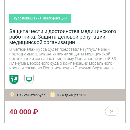
курс повышения квалификации
Защита чести и достоинства медицинского
работника. Защита деловой репутации
медицинской организации
В материалах курса будет представлен углубленный
подход к выстраиванию линии защиты медицинской
организации согласно принятому Постановлению № 33
Пленума Верховного суда о компенсации морального
вреда и согласно Постановлению Пленума Верховного
суда № 3: что нужно изменить в работе юрисконсульта
(юридического отдела); как правильно готовить
документы для суда; как вести себя врачу, если его
вызвали в суд, будет использован материал судебной
практики 2023-2026 гг.
Санкт-Петербург |
3 - 4 декабря 2026
40 000 ₽