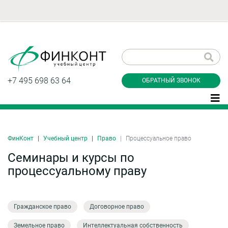
Заказать обратный
звонок
+7 495 698 63 64
ОБРАТНЫЙ ЗВОНОК
ФинКонт
Учебный центр
Право
Процессуальное право
Даю согласие на обработку персональных
данные и соглашаюсь с
политикой
Семинары и курсы по
конфиденциальности
процессуальному праву
Заказать
Гражданское право
Договорное право
Земельное право
Интеллектуальная собственность