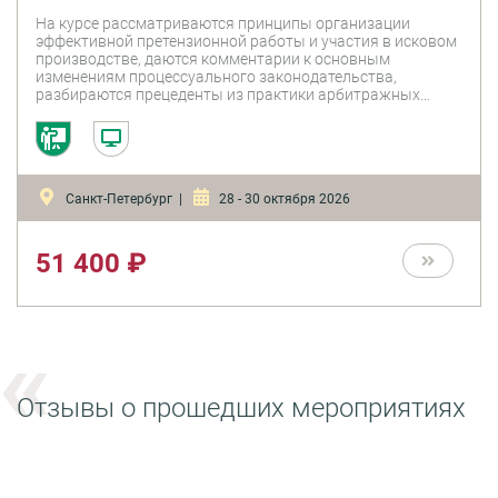
На курсе рассматриваются принципы организации
эффективной претензионной работы и участия в исковом
производстве, даются комментарии к основным
изменениям процессуального законодательства,
разбираются прецеденты из практики арбитражных
судов. Опираясь на конкретные примеры из юридической
практики, эксперты дадут рекомендации о путях
разрешения конфликтов, о составлении претензий,
заявлений, отзывов, жалоб и иных процессуальных
документах, о применении переговорных техник для
Санкт-Петербург |
28 - 30 октября 2026
отстаивания позиций, о предоставлении доказательств
по делу, выступлении и изложении позиции в суде.
51 400 ₽
Отзывы о прошедших мероприятиях