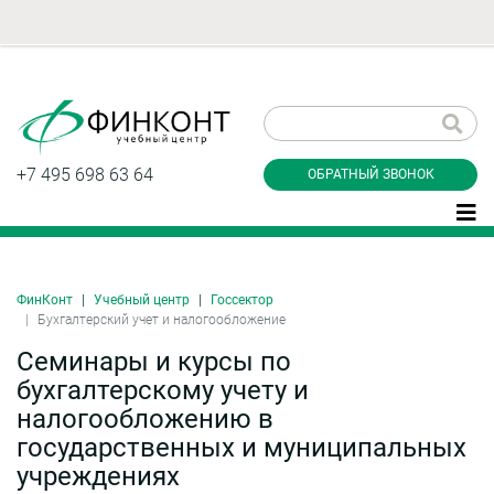
Заказать обратный
звонок
+7 495 698 63 64
ОБРАТНЫЙ ЗВОНОК
ФинКонт
Учебный центр
Госсектор
Даю согласие на обработку персональных
Бухгалтерский учет и налогообложение
данные и соглашаюсь с
политикой
конфиденциальности
Семинары и курсы по
бухгалтерскому учету и
налогообложению в
государственных и муниципальных
Заказать
учреждениях