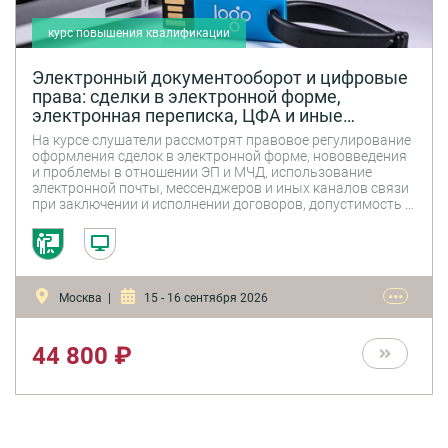
курс повышения квалификации
Электронный документооборот и цифровые
права: сделки в электронной форме,
электронная переписка, ЦФА и иные
цифровые права, цифровой рубль,
На курсе слушатели рассмотрят правовое регулирование
криптовалюты, смарт-контракты
оформления сделок в электронной форме, нововведения
и проблемы в отношении ЭП и МЧД, использование
электронной почты, мессенджеров и иных каналов связи
при заключении и исполнении договоров, допустимость и
достоверность доказательств в электронной форме,
особенности заключения и исполнения договоров при
обмене сканами документов. Второй день курса посвящен
вопросам регулирования цифровых финансовых
активов, криптовалют и сделок с ними, иным
•••
Москва |
15 - 16 сентября 2026
альтернативным способам международных расчетов,
введению в оборот цифрового рубля, преимуществам и
рискам смарт-контрактов.
44 800 ₽