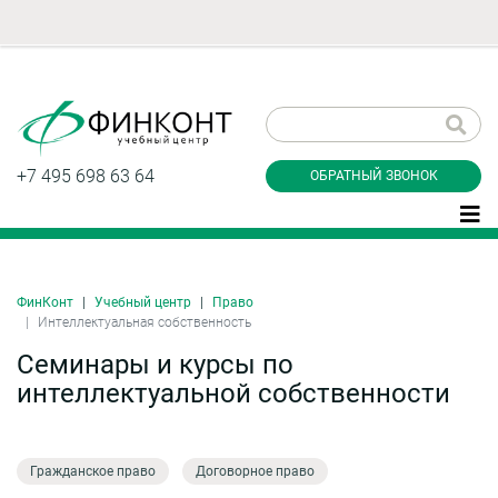
Заказать обратный
звонок
+7 495 698 63 64
ОБРАТНЫЙ ЗВОНОК
ФинКонт
Учебный центр
Право
Даю согласие на обработку персональных
Интеллектуальная собственность
данные и соглашаюсь с
политикой
конфиденциальности
Семинары и курсы по
интеллектуальной собственности
Заказать
Гражданское право
Договорное право