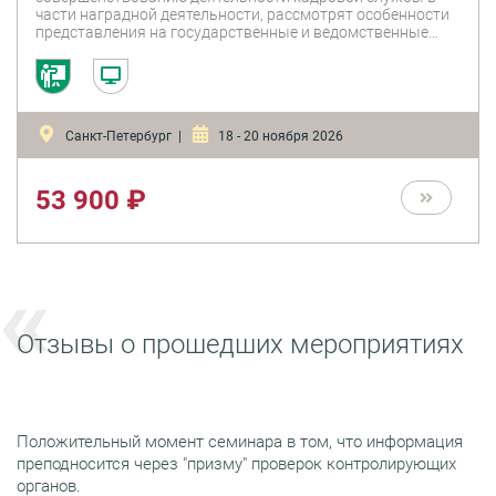
части наградной деятельности, рассмотрят особенности
представления на государственные и ведомственные
награды, узнают правила оформления наградных листов,
познакомятся с современным опытом российских
компаний по организации процесса корпоративного
награждения персонала. Особое внимание будет уделено
требованиям и практическим рекомендациям по
Санкт-Петербург |
18 - 20 ноября 2026
оформлению наградных документов в соответствии с
последними изменениями в законодательстве, порядку
внесения и согласования представлений к награждению.
53 900 ₽
Отзывы о прошедших мероприятиях
Положительный момент семинара в том, что информация
преподносится через "призму" проверок контролирующих
органов.