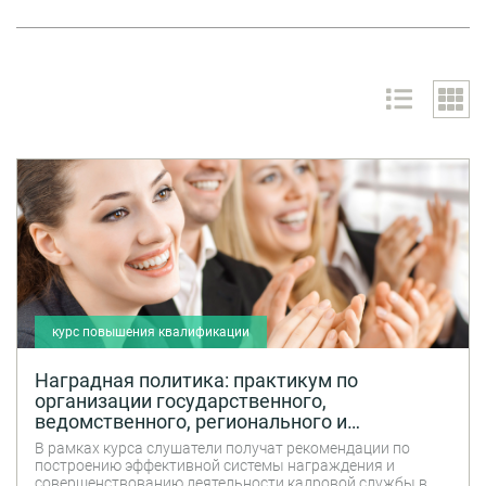
курс повышения квалификации
Наградная политика: практикум по
организации государственного,
ведомственного, регионального и
корпоративного награждения персонала
В рамках курса слушатели получат рекомендации по
построению эффективной системы награждения и
совершенствованию деятельности кадровой службы в