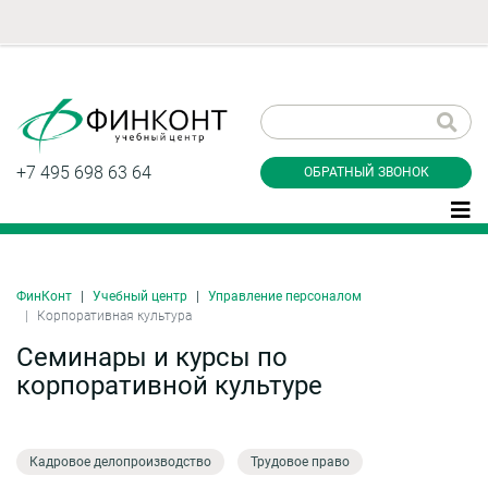
Заказать обратный
звонок
+7 495 698 63 64
ОБРАТНЫЙ ЗВОНОК
ФинКонт
Учебный центр
Управление персоналом
Даю согласие на обработку персональных
Корпоративная культура
данные и соглашаюсь с
политикой
конфиденциальности
Семинары и курсы по
корпоративной культуре
Заказать
Кадровое делопроизводство
Трудовое право