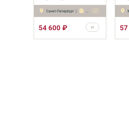
соблюдения запретов и
рабо
ограничений при перемещении
напр
•••
Санкт-Петербург |
9 - 11 сентября 2026
товаров через таможенную
росс
границу, упрощенная система
Орга
оценки соответствия,
рабо
параллельный импорт,
перв
54 600 ₽
57
специальные таможенные
росс
процедуры, таможенная
импо
стоимость товаров и
око
таможенные платежи,
деят
происхождение товаров, даются
стал
рекомендации участникам ВЭД
нова
по предотвращению и
зако
разрешению таможенных
зако
споров.
обла
арби
разр
спор
веде
и пе
Поте
закл
дого
инос
Отве
внеш
прио
Мног