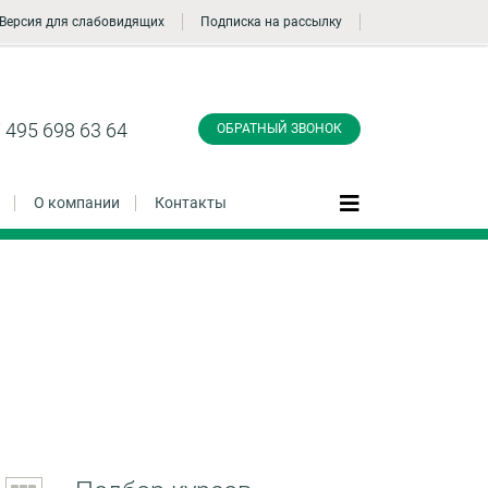
Версия для слабовидящих
Подписка на рассылку
Заказать обратный
звонок
 495 698 63 64
ОБРАТНЫЙ ЗВОНОК
О компании
Контакты
Даю согласие на обработку персональных
данные и соглашаюсь с
политикой
конфиденциальности
Заказать