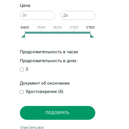
Цена
54600
55400
56200
57000
57800
Продолжительность в часах
Продолжительность в днях
3
Документ об окончании
Удостоверение (
6
)