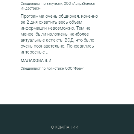
Специалист по закупкам, ООО «АстраЗенека
Индастриз»
Программа очень обширная, конечно
за 2 дня охватить весь объем
информации невозможно. Тем не
менее, были изложены наиболее
актуальные аспекты ВЭД, что было
очень познавательно. Понравились
интересные ...
МАЛАХОВА В.И.
Специалист по логистике, ООО "Фрам"
Р
О КОМПАНИИ