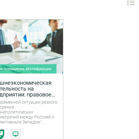
рс повышения квалификации
шнеэкономическая
тельность на
дприятии: правовое
спечение,
временной ситуации резкого
трактная поддержка,
трения
уальные изменения в
неполитических
иворечий между Россией и
ктике таможенного
лективным Западом"
улирования
ого внимания заслуживает
мотрение вопросов
ильной организации