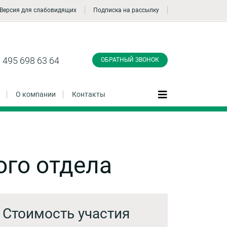
Версия для слабовидящих
Подписка на рассылку
Заказать обратный
звонок
 495 698 63 64
ОБРАТНЫЙ ЗВОНОК
О компании
Контакты
Даю согласие на обработку персональных
ого отдела
данные и соглашаюсь с
политикой
конфиденциальности
Заказать
Стоимость участия