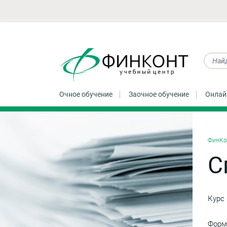
Очное обучение
Заочное обучение
Онлай
ФинКо
С
Курс
Форм