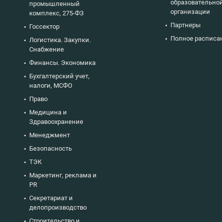
образовательно
промышленный
организации
комплекс, 275-ФЗ
Партнеры
Госсектор
Полное расписа
Логистика. Закупки.
Снабжение
Финансы. Экономика
Бухгалтерский учет,
налоги, МСФО
Право
Медицина и
Здравоохранение
Менеджмент
Безопасность
ТЭК
Маркетинг, реклама и
PR
Секретариат и
делопроизводство
Строительство и