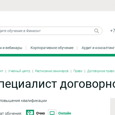
+7
н и вебинары
Корпоративное обучение
Аудит и консалтинг
нт
Учебный центр
Расписание семинаров
Право
Договорное право
пециалист договорн
 повышения квалификации
ат обучения:
Очно
Онлайн