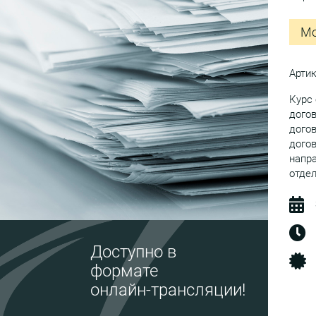
Мо
Арти
Курс 
догов
догов
дого
напра
отдел
Доступно в
формате
онлайн-трансляции!