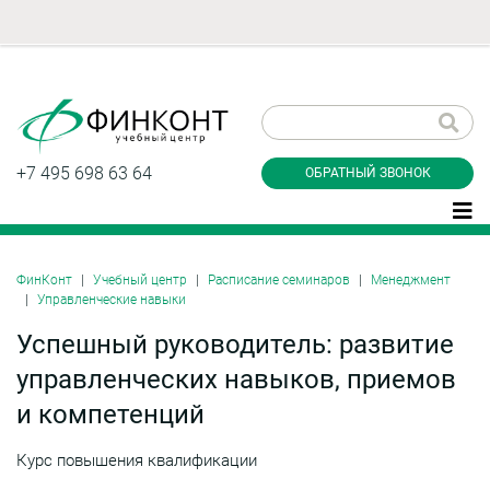
Заказать обратный
звонок
+7 495 698 63 64
ОБРАТНЫЙ ЗВОНОК
ФинКонт
Учебный центр
Расписание семинаров
Менеджмент
Управленческие навыки
Даю согласие на обработку персональных
данные и соглашаюсь с
политикой
Успешный руководитель: развитие
конфиденциальности
управленческих навыков, приемов
и компетенций
Заказать
Курс повышения квалификации