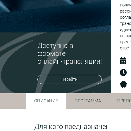
полу
рассм
согла
тран
иден
оформ
пред
Доступно в
ответ
формате
онлайн-трансляции!
Перейти
ОПИСАНИЕ
ПРОГРАММА
ПРЕП
Для кого предназначен