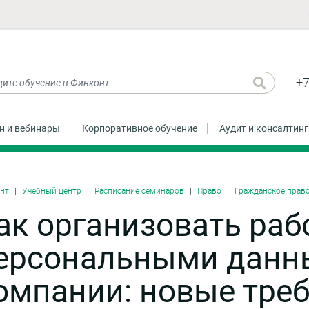
+7
н и вебинары
Корпоративное обучение
Аудит и консалтинг
нт
Учебный центр
Расписание семинаров
Право
Гражданское прав
ак организовать раб
ерсональными данн
омпании: новые тре