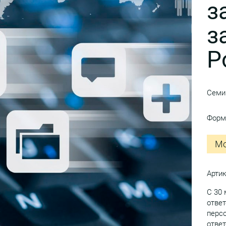
з
з
Р
Семи
Форм
Мо
Арти
C 30 
ответ
персо
ответ