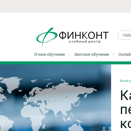
Очное обучение
Заочное обучение
Онлай
ФинКо
К
п
к