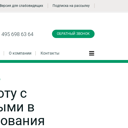
Версия для слабовидящих
Подписка на рассылку
Заказать обратный
звонок
 495 698 63 64
ОБРАТНЫЙ ЗВОНОК
О компании
Контакты
о
Даю согласие на обработку персональных
оту с
данные и соглашаюсь с
политикой
конфиденциальности
ыми в
бования
Заказать