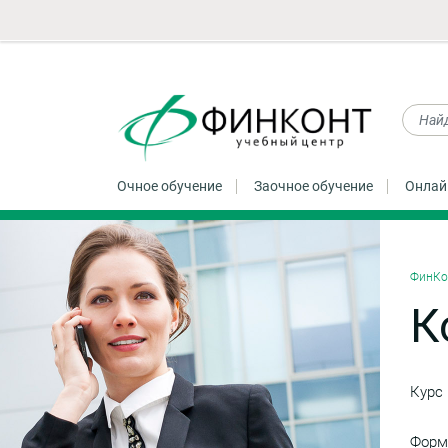
Очное обучение
Заочное обучение
Онлай
ФинКо
К
Курс
Форм