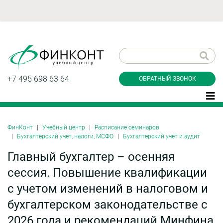
Заказать обратный
звонок
+7 495 698 63 64
ОБРАТНЫЙ ЗВОНОК
ФинКонт
Учебный центр
Расписание семинаров
Бухгалтерский учет, налоги, МСФО
Бухгалтерский учет и аудит
Даю согласие на обработку персональных
данные и соглашаюсь с
политикой
Главный бухгалтер – осенняя
конфиденциальности
сессия. Повышение квалификации
с учетом изменений в налоговом и
Заказать
бухгалтерском законодательстве с
2026 года и рекомендаций Минфина