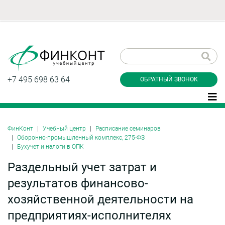
Заказать обратный
звонок
+7 495 698 63 64
ОБРАТНЫЙ ЗВОНОК
ФинКонт
Учебный центр
Расписание семинаров
Оборонно-промышленный комплекс, 275-ФЗ
Даю согласие на обработку персональных
Бухучет и налоги в ОПК
данные и соглашаюсь с
политикой
конфиденциальности
Раздельный учет затрат и
результатов финансово-
хозяйственной деятельности на
Заказать
предприятиях-исполнителях