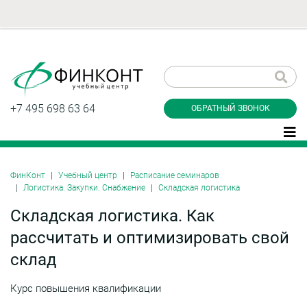
Заказать обратный
звонок
+7 495 698 63 64
ОБРАТНЫЙ ЗВОНОК
ФинКонт
Учебный центр
Расписание семинаров
Логистика. Закупки. Снабжение
Складская логистика
Даю согласие на обработку персональных
данные и соглашаюсь с
политикой
Складская логистика. Как
конфиденциальности
рассчитать и оптимизировать свой
склад
Заказать
Курс повышения квалификации