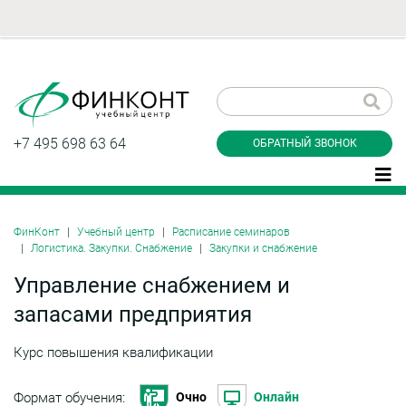
Заказать обратный
звонок
+7 495 698 63 64
ОБРАТНЫЙ ЗВОНОК
ФинКонт
Учебный центр
Расписание семинаров
Логистика. Закупки. Снабжение
Закупки и снабжение
Даю согласие на обработку персональных
данные и соглашаюсь с
политикой
Управление снабжением и
конфиденциальности
запасами предприятия
Курс повышения квалификации
Заказать
Формат обучения:
Очно
Онлайн