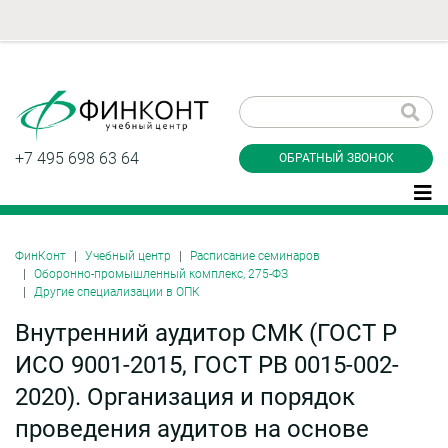
Заказать обратный
звонок
+7 495 698 63 64
ОБРАТНЫЙ ЗВОНОК
ФинКонт
Учебный центр
Расписание семинаров
Оборонно-промышленный комплекс, 275-ФЗ
Даю согласие на обработку персональных
Другие специализации в ОПК
данные и соглашаюсь с
политикой
конфиденциальности
Внутренний аудитор СМК (ГОСТ Р
ИСО 9001-2015, ГОСТ РВ 0015-002-
2020). Организация и порядок
Заказать
проведения аудитов на основе