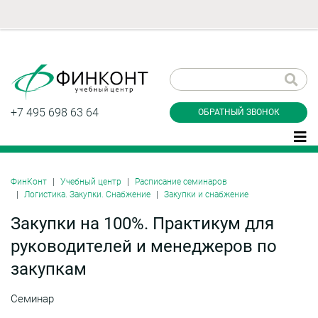
Заказать обратный
звонок
+7 495 698 63 64
ОБРАТНЫЙ ЗВОНОК
ФинКонт
Учебный центр
Расписание семинаров
Логистика. Закупки. Снабжение
Закупки и снабжение
Даю согласие на обработку персональных
данные и соглашаюсь с
политикой
Закупки на 100%. Практикум для
конфиденциальности
руководителей и менеджеров по
закупкам
Заказать
Семинар